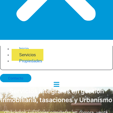
Inicio
Servicios
Propiedades
Contacto
Servicios integrales en gestión
inmobiliaria, tasaciones y Urbanismo
Ofrecemos soluciones completas en compra, venta,